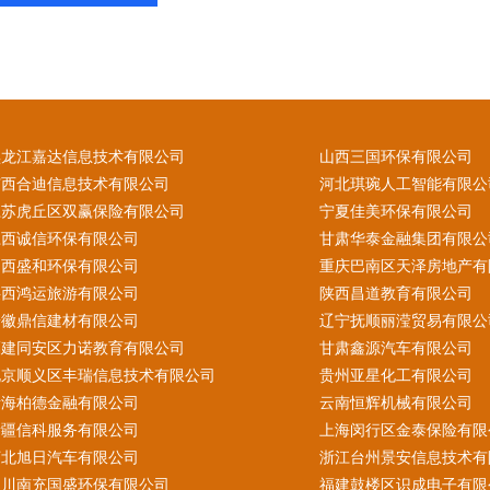
黑龙江嘉达信息技术有限公司
山西三国环保有限公司
广西合迪信息技术有限公司
河北琪琬人工智能有限公
江苏虎丘区双赢保险有限公司
宁夏佳美环保有限公司
江西诚信环保有限公司
甘肃华泰金融集团有限公
山西盛和环保有限公司
重庆巴南区天泽房地产有
陕西鸿运旅游有限公司
陕西昌道教育有限公司
安徽鼎信建材有限公司
辽宁抚顺丽滢贸易有限公
福建同安区力诺教育有限公司
甘肃鑫源汽车有限公司
北京顺义区丰瑞信息技术有限公司
贵州亚星化工有限公司
青海柏德金融有限公司
云南恒辉机械有限公司
新疆信科服务有限公司
上海闵行区金泰保险有限
河北旭日汽车有限公司
浙江台州景安信息技术有
四川南充国盛环保有限公司
福建鼓楼区识成电子有限